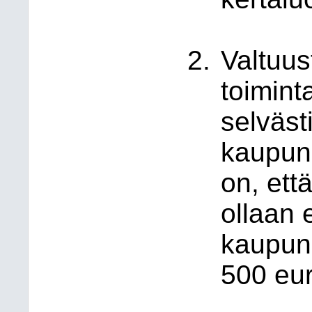
Valtuu
toimint
selväs
kaupunk
on, ett
ollaan 
kaupun
500 eur