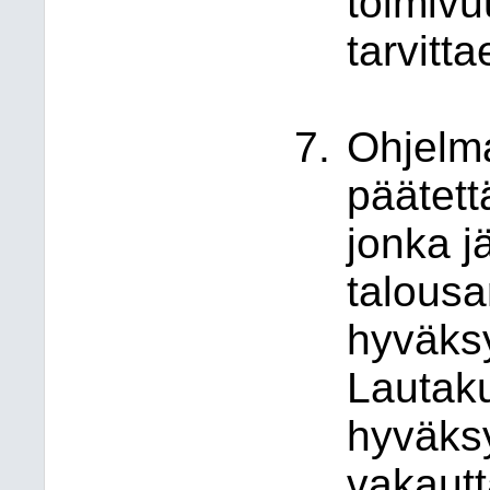
toimivu
tarvitt
Ohjelm
päätet
jonka 
talous
hyväksy
Lautaku
hyväks
vakaut