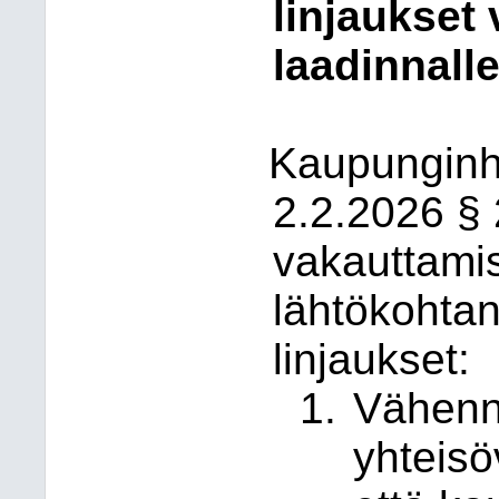
linjaukset
laadinnalle
Kaupunginh
2.2.2026 §
vakauttami
lähtökohtan
linjaukset:
Vähenn
yhteisö