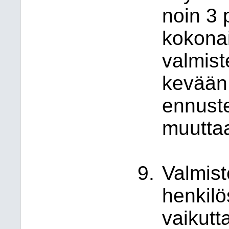
noin 3 
kokona
valmis
kevään 
ennuste
muuttaa
Valmist
henkilö
vaikutt