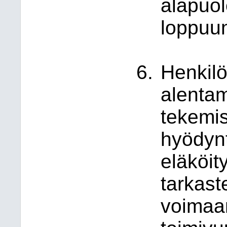
alapuol
loppuun
Henkilö
alentam
tekemis
hyödynt
eläköit
tarkast
voimaan