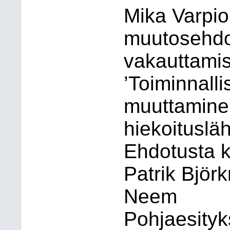
Mika Varpio
muutosehdo
vakauttami
’Toiminnall
muuttamine
hiekoituslä
Ehdotusta ka
Patrik Björ
Neem
Pohjaesityk