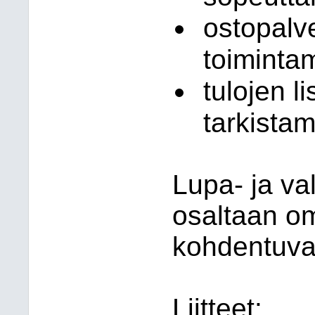
ostopalv
toiminta
tulojen l
tarkista
Lupa- ja va
osaltaan om
kohdentuva
Liitteet: