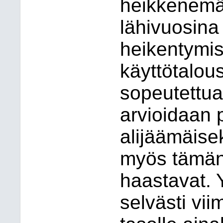
heikkenemä
lähivuosina
heikentymis
käyttötalo
sopeutettua
arvioidaan 
alijäämäise
myös tämän
haastavat. 
selvästi vi