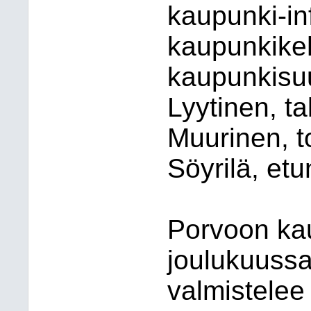
kaupunki-inf
kaupunkikeh
kaupunkisuu
Lyytinen, ta
Muurinen, t
Söyrilä, et
Porvoon kau
joulukuussa
valmistelee