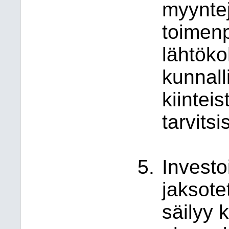
myyntej
toimenp
lähtöko
kunnalli
kiintei
tarvitsi
Investo
jaksote
säilyy 