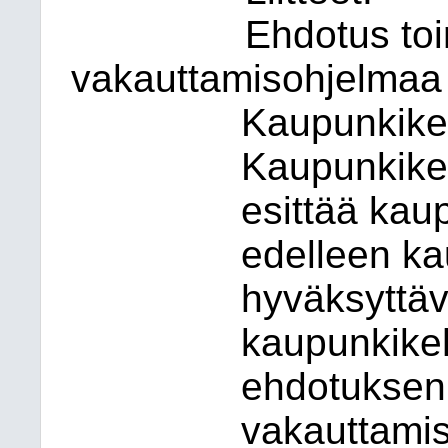
Ehdotus toi
vakauttamisohjelmaa
Kaupunkikeh
Kaupunkikeh
esittää kaup
edelleen ka
hyväksyttäv
kaupunkike
ehdotuksen
vakauttami