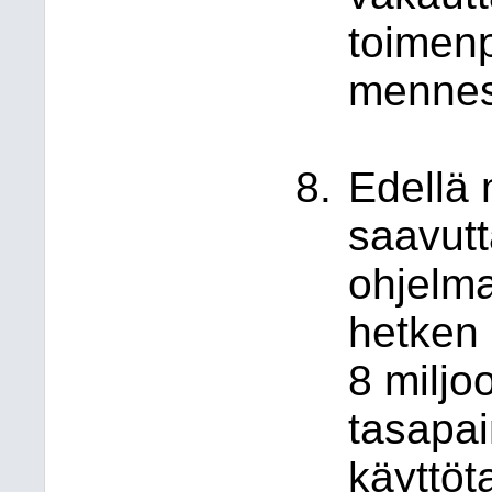
toimenp
mennes
Edellä 
saavutt
ohjelma
hetken
8 miljo
tasapai
käyttöt