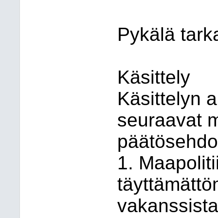
Pykälä tark
Käsittely
Käsittelyn a
seuraavat 
päätösehdot
1. Maapolit
täyttämättö
vakanssist