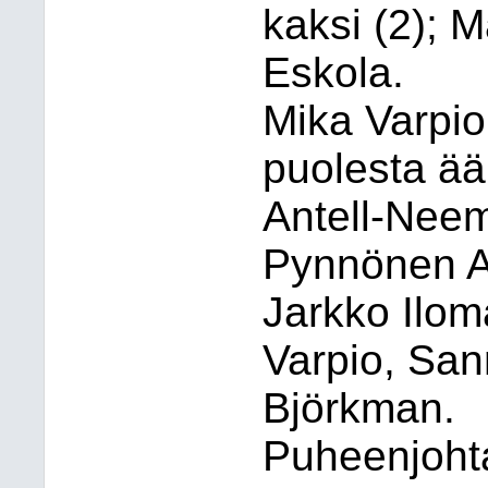
kaksi (2); 
Eskola.
Mika Varpi
puolesta ä
Antell-Neem
Pynnönen A
Jarkko Ilomä
Varpio, San
Björkman.
Puheenjohta