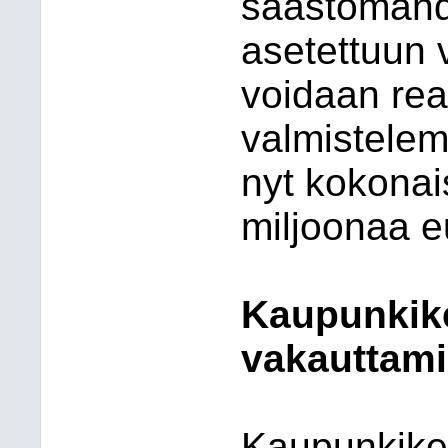
säästömahdo
asetettuun
voidaan real
valmistele
nyt kokonai
miljoonaa e
Kaupunkik
vakauttam
Kaupunkike