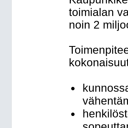
toimialan v
noin 2 milj
Toimenpitee
kokonaisuu
kunnossa
vähentä
henkilös
sopeutt