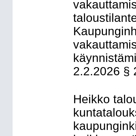
vakauttami
taloustilant
Kaupunginha
vakauttamis
käynnistäm
2.2.2026 § 
Heikko talo
kuntatalou
kaupunginki