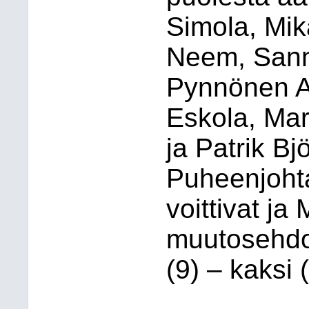
Simola, Mik
Neem, Sann
Pynnönen A
Eskola, Ma
ja Patrik B
Puheenjohta
voittivat ja
muutosehdot
(9) – kaksi (