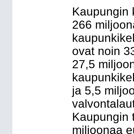
Kaupungin 
266 miljoon
kaupunkikeh
ovat noin 3
27,5 miljoo
kaupunkike
ja 5,5 miljo
valvontala
Kaupungin t
miljoonaa e