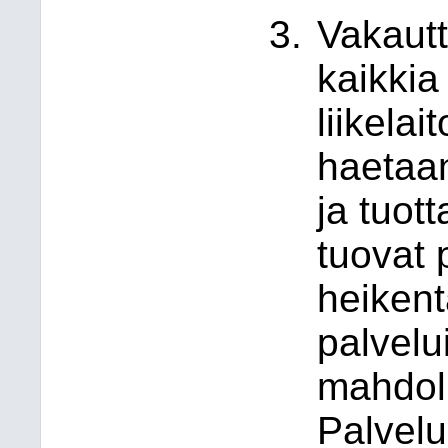
Vakaut
kaikkia
liikelai
haetaan
ja tuot
tuovat 
heikent
palvelu
mahdol
Palvelu