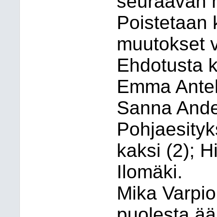
seuraavan 
Poistetaan k
muutokset 
Ehdotusta ka
Emma Antel
Sanna Ande
Pohjaesityk
kaksi (2); 
Ilomäki.
Mika Varpi
puolesta ään