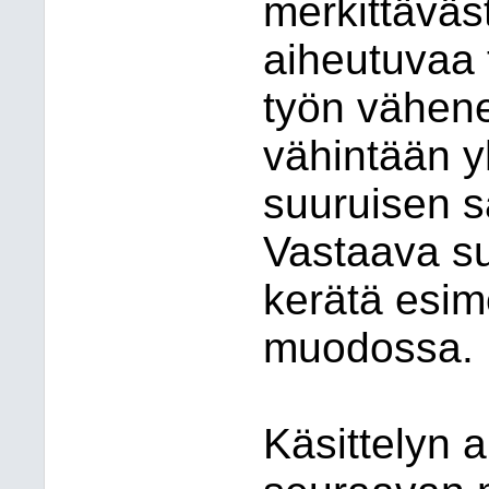
merkittäväs
aiheutuvaa 
työn vähen
vähintään 
suuruisen s
Vastaava s
kerätä esime
muodossa.
Käsittelyn 