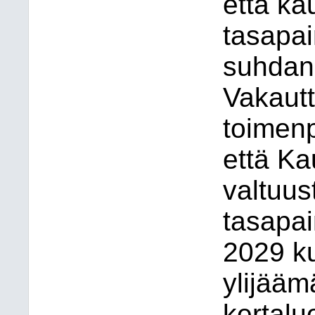
että ka
tasapai
suhdann
Vakaut
toimenp
että Ka
valtuu
tasapai
2029 ku
ylijääm
kertaluo