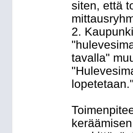
siten, että
mittausryh
2. Kaupunki
"hulevesim
tavalla" mu
"Hulevesim
lopetetaan.
Toimenpite
keräämisen