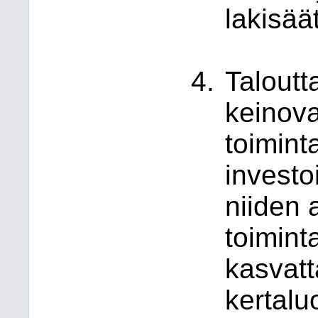
lakisäät
Taloutt
keinov
toimint
investo
niiden 
toimint
kasvat
kertalu