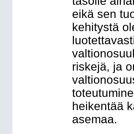
tasolle ain
eikä sen tu
kehitystä o
luotettavas
valtionosuuk
riskejä, ja 
valtionosu
toteutumine
heikentää k
asemaa.