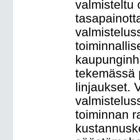
valmisteltu
tasapainotta
valmistelus
toiminnallise
kaupunginha
tekemässä 
linjaukset.
valmistelus
toiminnan r
kustannuske