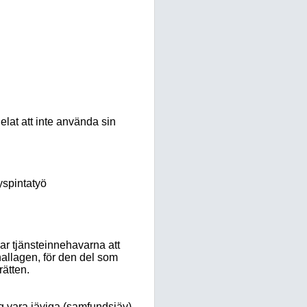
elat att inte använda sin
yspintatyö
r tjänsteinnehavarna att
allagen, för den del som
rätten.
 vara jäviga (samfundsjäv)