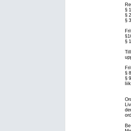
Rek
§ 
§ 
§ 
Fri
§1
§ 
Til
up
Fri
§ 
§ 
li
Or
Li
de
ord
Be
Me