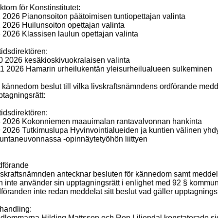
torn för Konstinstitutet:
1 2026 Pianonsoiton päätoimisen tuntiopettajan valinta
2 2026 Huilunsoiton opettajan valinta
3 2026 Klassisen laulun opettajan valinta
tidsdirektören:
0 2026 kesäkioskivuokralaisen valinta
11 2026 Hamarin urheilukentän yleisurheilualueen sulkeminen
l kännedom beslut till vilka livskraftsnämndens ordförande medd
ptagningsrätt:
tidsdirektören:
8 2026 Kokonniemen maauimalan rantavalvonnan hankinta
9 2026 Tutkimuslupa Hyvinvointialueiden ja kuntien välinen yhd
ikuntaneuvonnassa -opinnäytetyöhön liittyen
dförande
vskraftsnämnden
antecknar besluten för kännedom samt meddela
n inte använder sin upptagningsrätt i enlighet med 92 § kommun
föranden inte redan meddelat sitt beslut vad gäller upptagnings
handling:
dlemmarna Hilding Mattsson och Ron Liljendal konstaterade sig