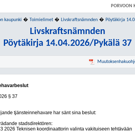
PORVOON 
on kaupunki
Toimielimet
Livskraftsnämnden
Pöytäkirja 14.
Livskraftsnämnden
Pöytäkirja 14.04.2026/Pykälä 37
Muutoksenhakuohj
nehavarbeslut
026
§ 37
ljande tjänsteinnehavare har sänt sina beslut:
trädande stadsdirektören:
23 2026 Teknisen koordinaattorin valinta vakituiseen tehtävään