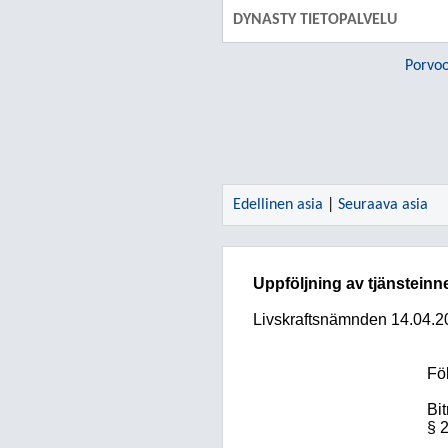
DYNASTY TIETOPALVELU
Porvo
Edellinen asia
|
Seuraava asia
Uppföljning av tjänstein
Livskraftsnämnden
14.04.2
Fö
Bi
§ 