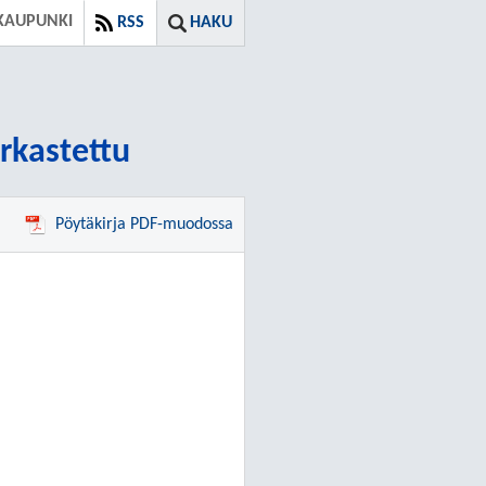
KAUPUNKI
RSS
HAKU
arkastettu
Pöytäkirja PDF-muodossa