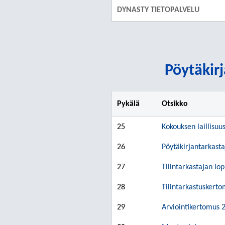
DYNASTY TIETOPALVELU
Pöytäkirj
Pykälä
Otsikko
25
Kokouksen laillisuu
26
Pöytäkirjantarkasta
27
Tilintarkastajan lo
28
Tilintarkastuskert
29
Arviointikertomus 