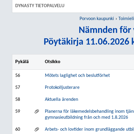
DYNASTY TIETOPALVELU
Porvoon kaupunki
Toimiel
Nämnden för 
Pöytäkirja 11.06.2026 k
Pykälä
Otsikko
56
Mötets laglighet och beslutförhet
57
Protokolljusterare
58
Aktuella ärenden
59
Planerna för läkemedelsbehandling inom tjä
gymnasieutbildning från och med 1.8.2026
60
Arbets- och lovtider inom grundläggande utb