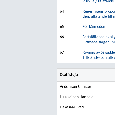
Pukkila / utlåtande
64
Regeringens propos
den, utlåtande till 
65
För kännedom
66
Fastställande av s
livsmedelslagen, Ma
67
Rivning av Sågudde
Tillstånds- och till
Osallistuja
Andersson Christer
Luukkainen Hannele
Hakasaari Petri