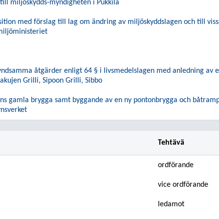
 till miljöskydds-myndigheten i Pukkila
ition med förslag till lag om ändring av miljöskyddslagen och till v
miljöministeriet
kyndsamma åtgärder enligt 64 § i livsmedelslagen med anledning av e
kujen Grilli, Sipoon Grilli, Sibbo
ns gamla brygga samt byggande av en ny pontonbrygga och båtramp, L
synsverket
Tehtävä
ordförande
vice ordförande
ledamot