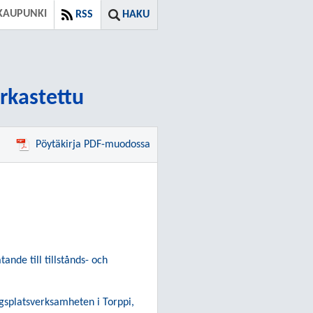
KAUPUNKI
RSS
HAKU
arkastettu
Pöytäkirja PDF-muodossa
ande till tillstånds- och
ngsplatsverksamheten i Torppi,