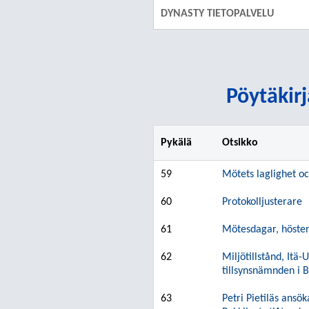
DYNASTY TIETOPALVELU
Pöytäkirj
Pykälä
Otsikko
59
Mötets laglighet oc
60
Protokolljusterare
61
Mötesdagar, höste
62
Miljötillstånd, Itä
tillsynsnämnden i 
63
Petri Pietiläs ansö