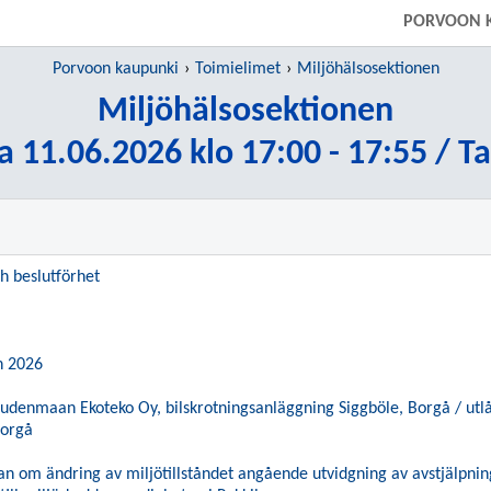
PORVOON 
Porvoon kaupunki
Toimielimet
Miljöhälsosektionen
Miljöhälsosektionen
a 11.06.2026 klo 17:00 - 17:55 / T
h beslutförhet
n 2026
-Uudenmaan Ekoteko Oy, bilskrotningsanläggning Siggböle, Borgå / utlåt
Borgå
kan om ändring av miljötillståndet angående utvidgning av avstjälpni