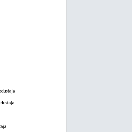
edustaja
edustaja
taja