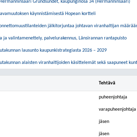
ermanninsaari Grundsundet, kaupunginosa 34 (Hermanninsaari)
vamuutoksen käynnistämisestä Hopean kortteli
ionnettomuustilanteiden jälkitorjuntaa johtavan viranhaltijan määrä
a ja valintamenettely, palvelurakennus, Länsirannan rantapuisto
autakunnan lausunto kaupunkistrategiasta 2026 – 2029
utakunnan alaisten viranhaltijoiden käsittelemät sekä saapuneet kunta
Tehtävä
puheenjohtaja
varapuheenjohtaja
jäsen
jäsen