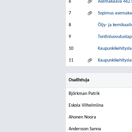
6
Asemakaava 462 H
7
Sopimus asemakaa
8
Öljy- ja kemikaal
9
Tontinluovutustap
10
Kaupunkikehitysl
11
Kaupunkikehitysla
Osallistuja
Björkman Patrik
Eskola Vilhelmiina
Ahonen Noora
Andersson Sanna