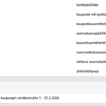
tonttipäällikkö
kaupunki-infrajoht
kaupunkisuunnittel
asemakaavapäällik
kaavoitusarkkitehti
vuorovaikutussuunni
Johtava nuorisotyö
yhteisöohjaaja
kaupungin verkkosivuilla 5 - 25.2.2026