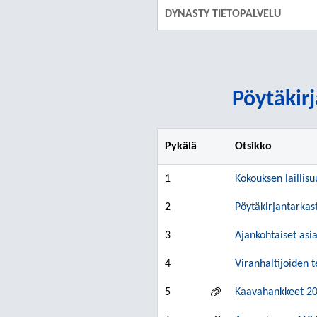
DYNASTY TIETOPALVELU
Pöytäkirj
Pykälä
Otsikko
1
Kokouksen laillisu
2
Pöytäkirjantarkas
3
Ajankohtaiset asia
4
Viranhaltijoiden 
5
Kaavahankkeet 2