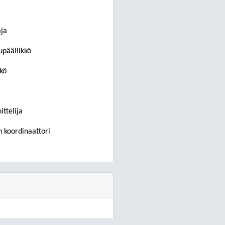
aja
upäällikkö
kö
ttelija
n koordinaattori