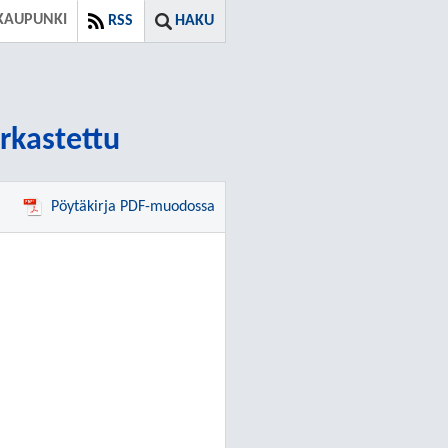
KAUPUNKI
RSS
HAKU
arkastettu
Pöytäkirja PDF-muodossa