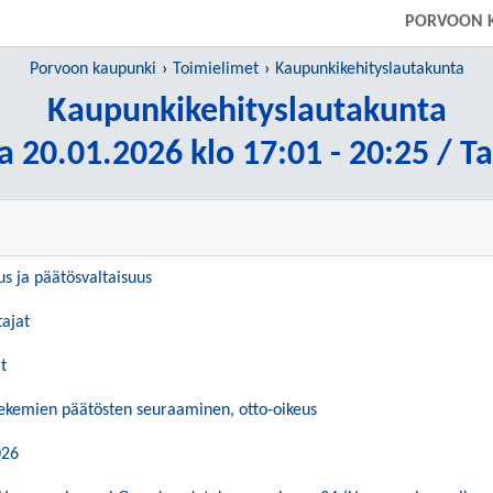
PORVOON 
Porvoon kaupunki
Toimielimet
Kaupunkikehityslautakunta
Kaupunkikehityslautakunta
a 20.01.2026 klo 17:01 - 20:25 / T
us ja päätösvaltaisuus
tajat
t
tekemien päätösten seuraaminen, otto-oikeus
026