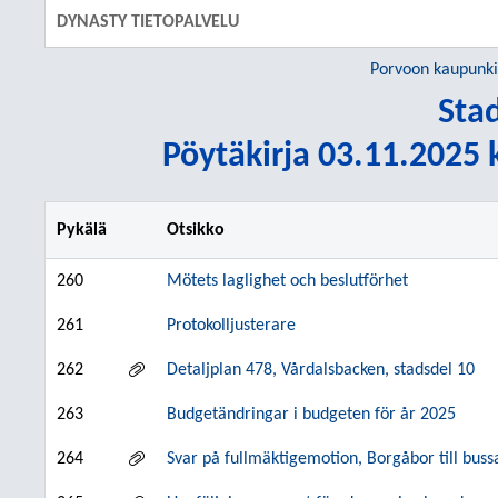
DYNASTY TIETOPALVELU
Porvoon kaupunki
Sta
Pöytäkirja 03.11.2025 k
Pykälä
Otsikko
260
Mötets laglighet och beslutförhet
261
Protokolljusterare
262
Detaljplan 478, Vårdalsbacken, stadsdel 10
263
Budgetändringar i budgeten för år 2025
264
Svar på fullmäktigemotion, Borgåbor till bus